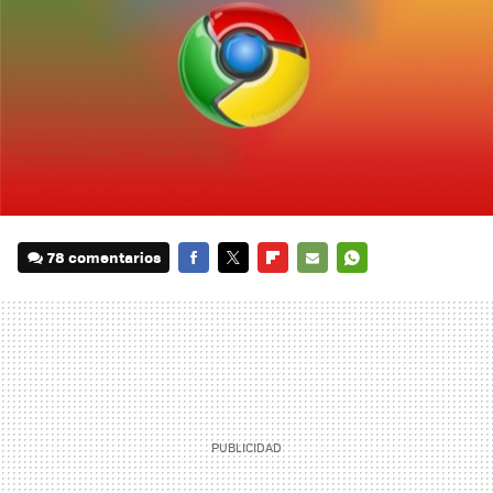
78 comentarios
FACEBOOK
TWITTER
FLIPBOARD
E-
WHATSAPP
MAIL