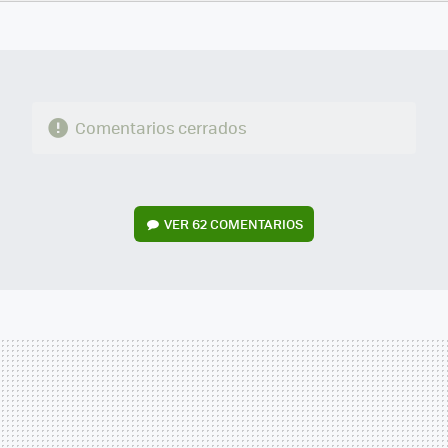
FACEBOOK
TWITTER
FLIPBOARD
E-
WHATSAPP
MAIL
Comentarios cerrados
VER
62 COMENTARIOS