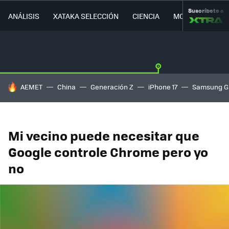
Suscríbete a
ANÁLISIS
XATAKA SELECCIÓN
CIENCIA
MOVILIDAD
HOY SE HABLA DE
AEMET
China
Generación Z
iPhone 17
Samsung G
Mi vecino puede necesitar que
Google controle Chrome pero yo
no