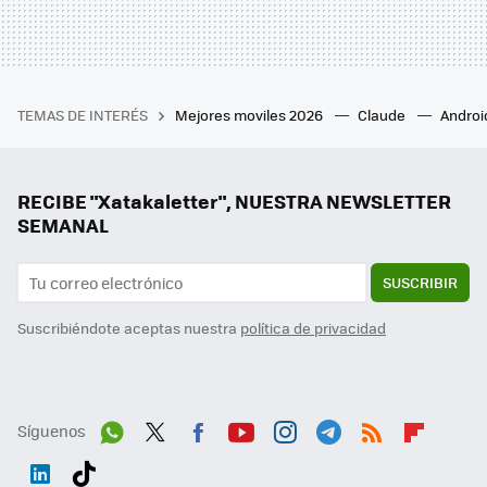
TEMAS DE INTERÉS
Mejores moviles 2026
Claude
Androi
RECIBE "Xatakaletter", NUESTRA NEWSLETTER
SEMANAL
SUSCRIBIR
Suscribiéndote aceptas nuestra
política de privacidad
Síguenos
Wh
Twit
Fac
You
Inst
Tele
RSS
Flip