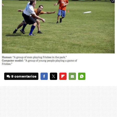
9 comentarios
FACEBOOK
TWITTER
FLIPBOARD
E-
WHATSAPP
MAIL