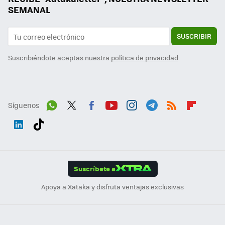
SEMANAL
SUSCRIBIR
Suscribiéndote aceptas nuestra
política de privacidad
Síguenos
Wh
Twit
Fac
You
Inst
Tele
RSS
Flip
ats
ter
ebo
tub
agr
gra
boa
Link
Tikt
App
ok
e
am
m
rd
edI
ok
Suscríbete a
n
Apoya a Xataka y disfruta ventajas exclusivas