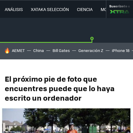
Suscríbete a
ANÁLISIS
XATAKA SELECCIÓN
CIENCIA
MOVILIDAD
HOY SE HABLA DE
AEMET
China
Bill Gates
Generación Z
iPhone 18
El próximo pie de foto que
encuentres puede que lo haya
escrito un ordenador