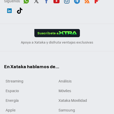
Síguenos
Wh
Twit
Fac
You
Inst
Tele
RSS
Flip
ats
ter
ebo
tub
agr
gra
boa
Link
Tikt
App
ok
e
am
m
rd
edI
ok
Suscríbete a
n
Apoya a Xataka y disfruta ventajas exclusivas
En Xataka hablamos de...
Streaming
Análisis
Espacio
Móviles
Energía
Xataka Movilidad
Apple
Samsung