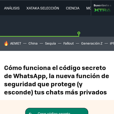
Suscríbete a
ANÁLISIS
XATAKA SELECCIÓN
CIENCIA
MOVILIDAD
HOY SE HABLA DE
AEMET
China
Sequía
Fallout
Generación Z
iP
Cómo funciona el código secreto
de WhatsApp, la nueva función de
seguridad que protege (y
esconde) tus chats más privados