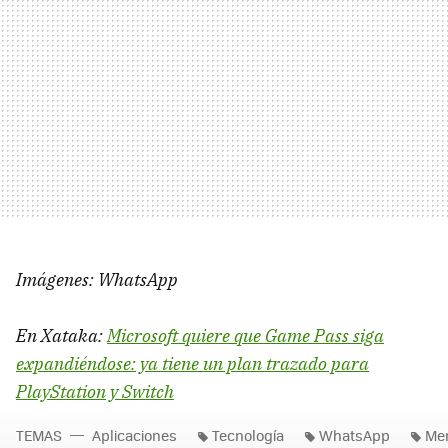
Imágenes: WhatsApp
En Xataka:
Microsoft quiere que Game Pass siga
expandiéndose: ya tiene un plan trazado para
PlayStation y Switch
TEMAS
Aplicaciones
Tecnología
WhatsApp
Men