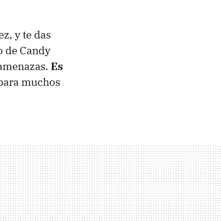
z, y te das
o de Candy
s amenazas.
Es
l para muchos