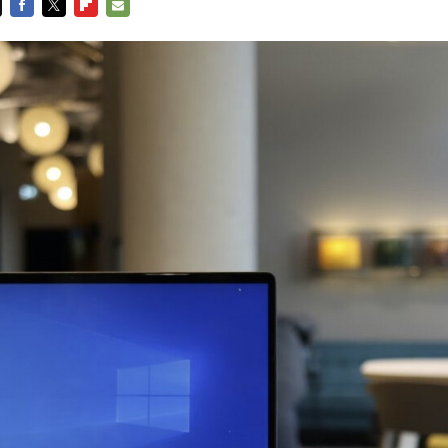
FACEBOOK
TWITTER
FLIPBOARD
E-
MAIL