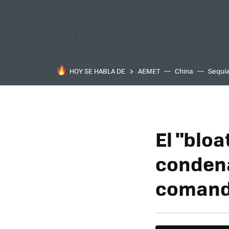
HOY SE HABLA DE
AEMET
China
Sequí
El "blo
condena
comando