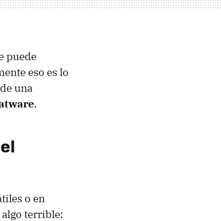
se puede
mente eso es lo
sde una
oatware
.
el
tiles o en
lgo terrible: