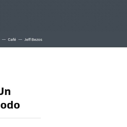
Café
Jeff Bezos
Un
todo