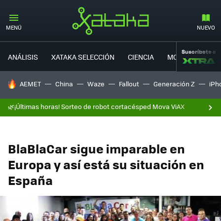
MENÚ
NUEVO
Suscríbete a
ANÁLISIS
XATAKA SELECCIÓN
CIENCIA
MOVILIDAD
HOY SE HABLA DE
AEMET
China
Waze
Fallout
Generación Z
iPh
🌿¡Últimas horas! Sorteo de robot cortacésped Mova ViAX
BlaBlaCar sigue imparable en
Europa y así está su situación en
España