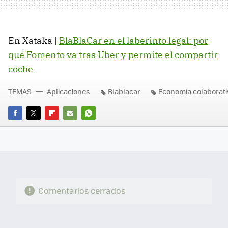
En Xataka |
BlaBlaCar en el laberinto legal: por
qué Fomento va tras Uber y permite el compartir
coche
TEMAS
Aplicaciones
Blablacar
Economía colaborati
FACEBOOK
TWITTER
FLIPBOARD
E-
WHATSAPP
MAIL
Comentarios cerrados