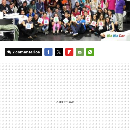
7 comentarios
FACEBOOK
TWITTER
FLIPBOARD
E-
WHATSAPP
MAIL