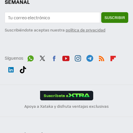
SEMANAL
SUSCRIBIR
Suscribiéndote aceptas nuestra
política de privacidad
Síguenos
Wh
Twit
Fac
You
Inst
Tele
RSS
Flip
ats
ter
ebo
tub
agr
gra
boa
Link
Tikt
App
ok
e
am
m
rd
edI
ok
Suscríbete a
n
Apoya a Xataka y disfruta ventajas exclusivas