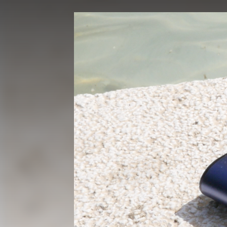
FACEBOOK
TWITTER
FLIPBOARD
E-
MAIL