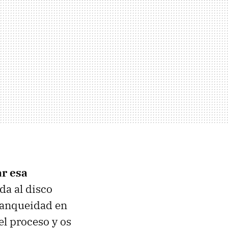
ar
esa
da al disco
tanqueidad en
el proceso y os