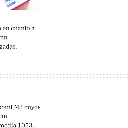
a en cuanto a
ran
zadas.
point M8 cuyos
ran
Smedia 1053.