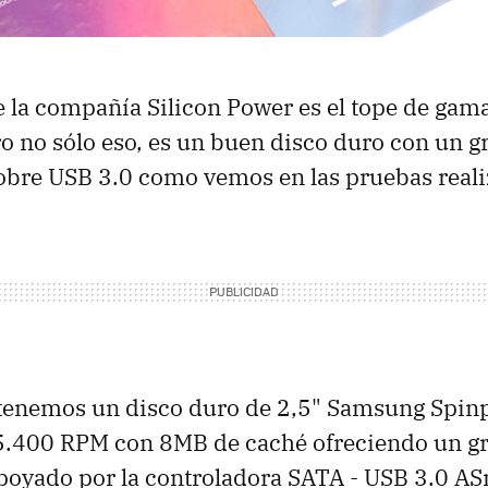
 la compañía Silicon Power es el tope de gam
ro no sólo eso, es un buen disco duro con un g
obre USB 3.0 como vemos en las pruebas reali
r tenemos un disco duro de 2,5" Samsung Spin
 5.400 RPM con 8MB de caché ofreciendo un g
poyado por la controladora SATA - USB 3.0 A