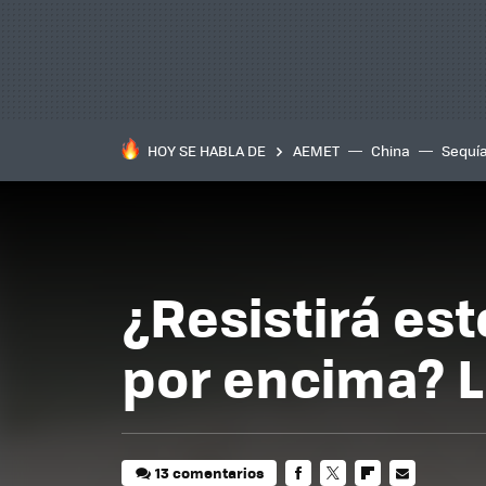
HOY SE HABLA DE
AEMET
China
Sequí
¿Resistirá es
por encima? 
13 comentarios