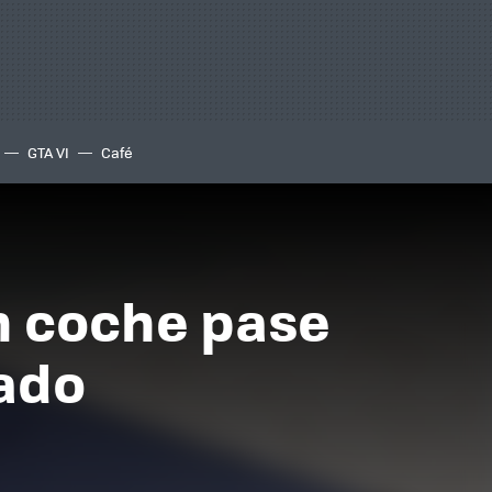
GTA VI
Café
un coche pase
ado