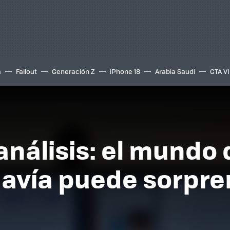
a
Fallout
Generación Z
iPhone 18
Arabia Saudí
GTA VI
análisis: el mundo 
avía puede sorpre