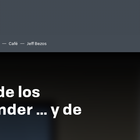
Café
Jeff Bezos
de los
nder … y de