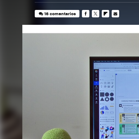
16 comentarios
FACEBOOK
TWITTER
FLIPBOARD
E-
MAIL