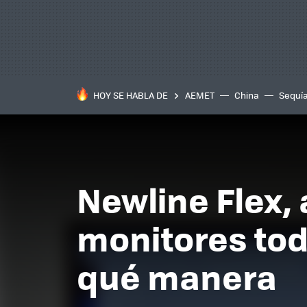
HOY SE HABLA DE
AEMET
China
Sequí
Newline Flex, 
monitores tod
qué manera