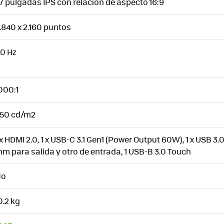
7 pulgadas IPS con relación de aspecto 16:9
.840 x 2.160 puntos
0 Hz
000:1
50 cd/m2
 x HDMI 2.0, 1 x USB-C 3.1 Gen1 (Power Output 60W), 1 x USB 3.0 
m para salida y otro de entrada, 1 USB-B 3.0 Touch
No
0.2 kg