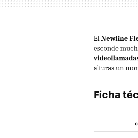
El
Newline Fl
esconde muchas
videollamadas
alturas un mon
Ficha té
C