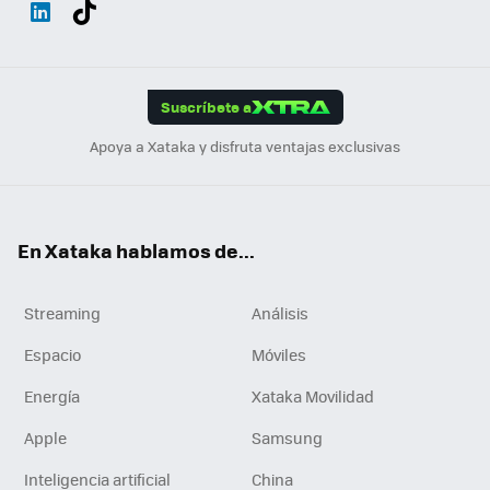
Wh
Twit
Fac
You
Inst
Tele
RSS
Flip
ats
ter
ebo
tub
agr
gra
boa
Link
Tikt
App
ok
e
am
m
rd
edI
ok
Suscríbete a
n
Apoya a Xataka y disfruta ventajas exclusivas
En Xataka hablamos de...
Streaming
Análisis
Espacio
Móviles
Energía
Xataka Movilidad
Apple
Samsung
Inteligencia artificial
China