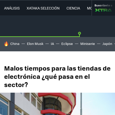
Suscríbete a
ANÁLISIS
XATAKA SELECCIÓN
CIENCIA
MOVILIDAD
HOY SE HABLA DE
China
Elon Musk
IA
Eclipse
Miniserie
Japón
Malos tiempos para las tiendas de
electrónica ¿qué pasa en el
sector?