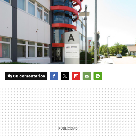
68 comentarios
FACEBOOK
TWITTER
FLIPBOARD
E-
WHATSAPP
MAIL