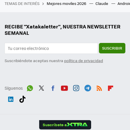
TEMAS DE INTERÉS
Mejores moviles 2026
Claude
Androi
RECIBE "Xatakaletter", NUESTRA NEWSLETTER
SEMANAL
SUSCRIBIR
Suscribiéndote aceptas nuestra
política de privacidad
Síguenos
Wh
Twit
Fac
You
Inst
Tele
RSS
Flip
ats
ter
ebo
tub
agr
gra
boa
Link
Tikt
App
ok
e
am
m
rd
edI
ok
Suscríbete a
n