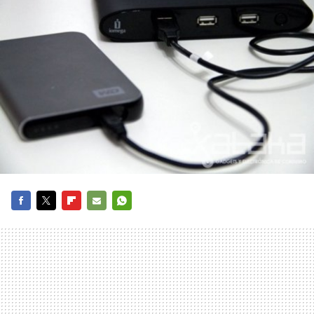
FACEBOOK
TWITTER
FLIPBOARD
E-
WHATSAPP
MAIL