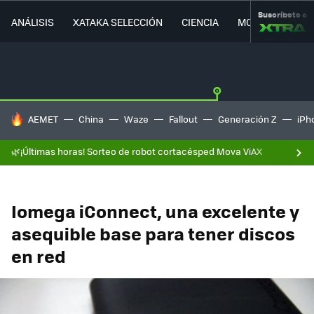
Suscríbete a
ANÁLISIS
XATAKA SELECCIÓN
CIENCIA
MOVILIDAD
HOY SE HABLA DE
AEMET
China
Waze
Fallout
Generación Z
iPh
🌿¡Últimas horas! Sorteo de robot cortacésped Mova ViAX
Iomega iConnect, una excelente y
asequible base para tener discos
en red