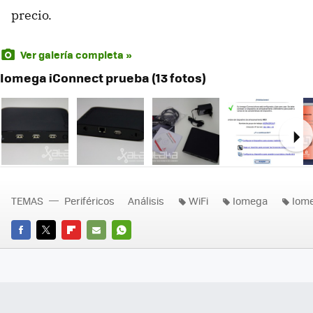
precio.
Ver galería completa »
Iomega iConnect prueba (13 fotos)
Ne
TEMAS
Periféricos
Análisis
WiFi
Iomega
Iome
FACEBOOK
TWITTER
FLIPBOARD
E-
WHATSAPP
MAIL