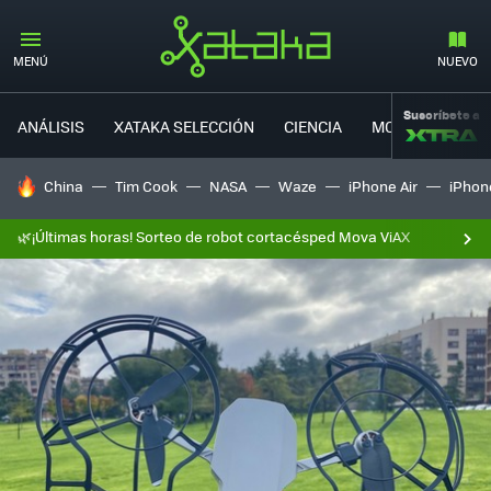
MENÚ
NUEVO
Suscríbete a
ANÁLISIS
XATAKA SELECCIÓN
CIENCIA
MOVILIDAD
HOY SE HABLA DE
China
Tim Cook
NASA
Waze
iPhone Air
iPhone
🌿¡Últimas horas! Sorteo de robot cortacésped Mova ViAX