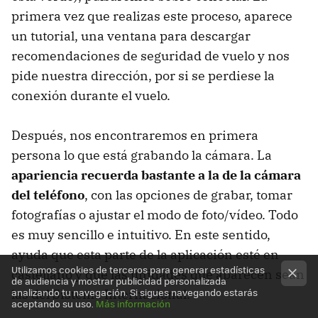
primera vez que realizas este proceso, aparece
un tutorial, una ventana para descargar
recomendaciones de seguridad de vuelo y nos
pide nuestra dirección, por si se perdiese la
conexión durante el vuelo.
Después, nos encontraremos en primera
persona lo que está grabando la cámara. La
apariencia recuerda bastante a la de la cámara
del teléfono
, con las opciones de grabar, tomar
fotografías o ajustar el modo de foto/vídeo. Todo
es muy sencillo e intuitivo. En este sentido,
ayuda que esta parte de la aplicación esté en
Utilizamos cookies de terceros para generar estadísticas
castellano y que las unidades que aparecen sean
de audiencia y mostrar publicidad personalizada
analizando tu navegación. Si sigues navegando estarás
las del Sistema Internacional.
aceptando su uso.
Más información