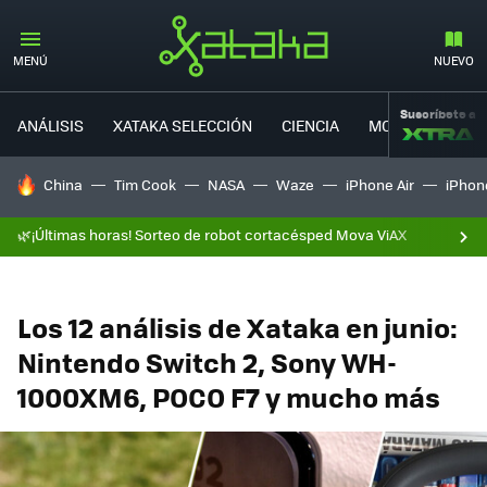
MENÚ
NUEVO
Suscríbete a
ANÁLISIS
XATAKA SELECCIÓN
CIENCIA
MOVILIDAD
HOY SE HABLA DE
China
Tim Cook
NASA
Waze
iPhone Air
iPhone
🌿¡Últimas horas! Sorteo de robot cortacésped Mova ViAX
Los 12 análisis de Xataka en junio:
Nintendo Switch 2, Sony WH-
1000XM6, POCO F7 y mucho más