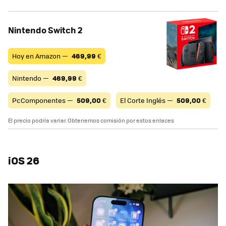
Nintendo Switch 2
Hoy en Amazon —
469,99
€
Nintendo —
469,99
€
PcComponentes —
509,00
€
El Corte Inglés —
509,00
€
El precio podría variar. Obtenemos comisión por estos enlaces
iOS 26