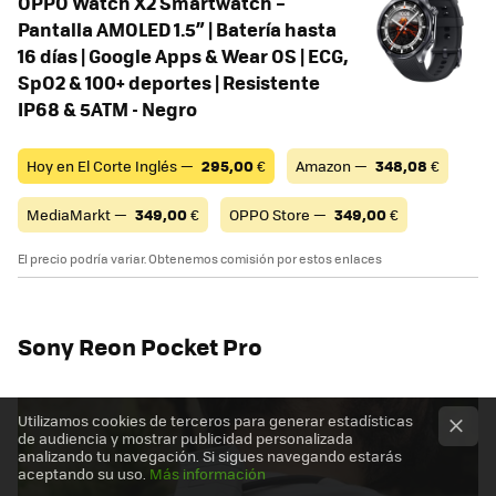
OPPO Watch X2 Smartwatch –
Pantalla AMOLED 1.5” | Batería hasta
16 días | Google Apps & Wear OS | ECG,
SpO2 & 100+ deportes | Resistente
IP68 & 5ATM - Negro
Hoy en El Corte Inglés —
295,00
€
Amazon —
348,08
€
MediaMarkt —
349,00
€
OPPO Store —
349,00
€
El precio podría variar. Obtenemos comisión por estos enlaces
Sony Reon Pocket Pro
Utilizamos cookies de terceros para generar estadísticas
de audiencia y mostrar publicidad personalizada
analizando tu navegación. Si sigues navegando estarás
aceptando su uso.
Más información