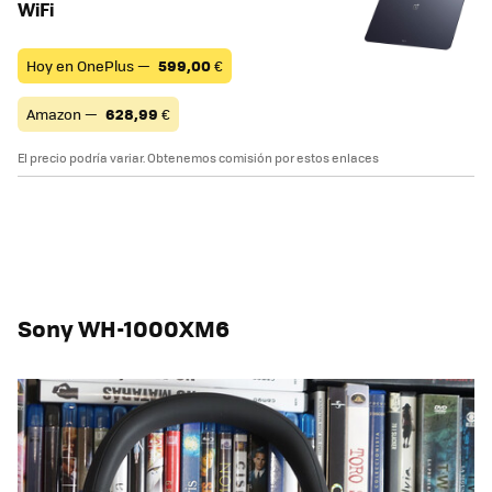
WiFi
Hoy en OnePlus —
599,00
€
Amazon —
628,99
€
El precio podría variar. Obtenemos comisión por estos enlaces
Sony WH-1000XM6