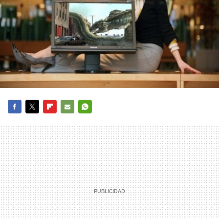
FACEBOOK
TWITTER
FLIPBOARD
E-
WHATSAPP
MAIL