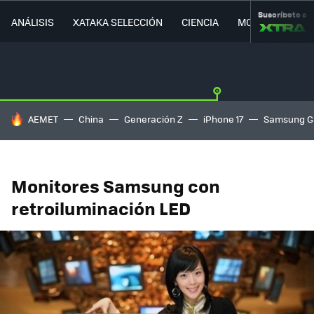
Suscríbete a
ANÁLISIS
XATAKA SELECCIÓN
CIENCIA
MOVILIDAD
HOY SE HABLA DE
AEMET
China
Generación Z
iPhone 17
Samsung G
Monitores Samsung con
retroiluminación LED