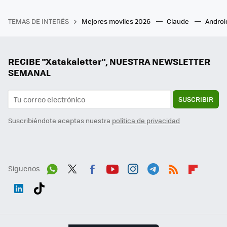
TEMAS DE INTERÉS
Mejores moviles 2026
Claude
Androi
RECIBE "Xatakaletter", NUESTRA NEWSLETTER
SEMANAL
SUSCRIBIR
Suscribiéndote aceptas nuestra
política de privacidad
Síguenos
Wh
Twit
Fac
You
Inst
Tele
RSS
Flip
ats
ter
ebo
tub
agr
gra
boa
Link
Tikt
App
ok
e
am
m
rd
edI
ok