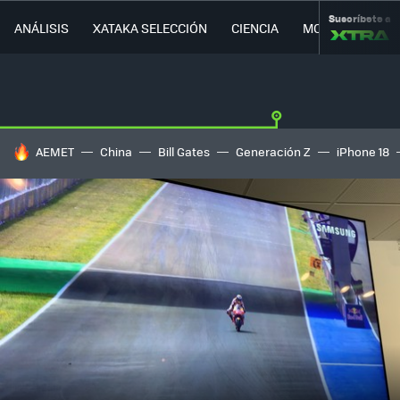
Suscríbete a
ANÁLISIS
XATAKA SELECCIÓN
CIENCIA
MOVILIDAD
HOY SE HABLA DE
AEMET
China
Bill Gates
Generación Z
iPhone 18