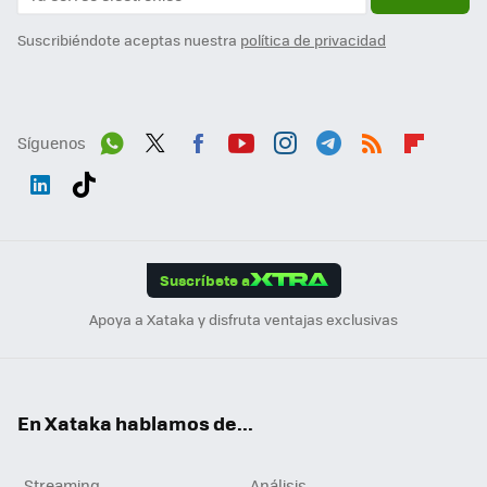
Suscribiéndote aceptas nuestra
política de privacidad
Síguenos
Wh
Twit
Fac
You
Inst
Tele
RSS
Flip
ats
ter
ebo
tub
agr
gra
boa
Link
Tikt
App
ok
e
am
m
rd
edI
ok
Suscríbete a
n
Apoya a Xataka y disfruta ventajas exclusivas
En Xataka hablamos de...
Streaming
Análisis