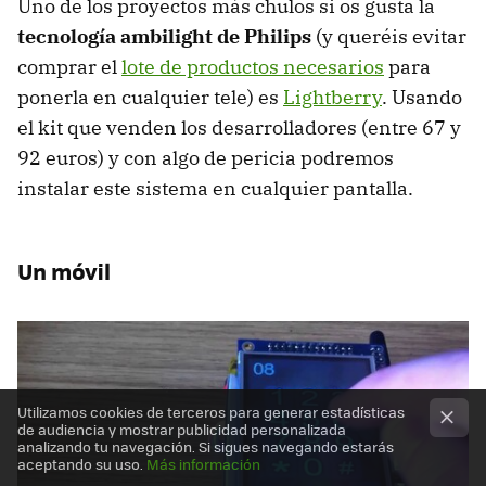
Uno de los proyectos más chulos si os gusta la
tecnología ambilight de Philips
(y queréis evitar
comprar el
lote de productos necesarios
para
ponerla en cualquier tele) es
Lightberry
. Usando
el kit que venden los desarrolladores (entre 67 y
92 euros) y con algo de pericia podremos
instalar este sistema en cualquier pantalla.
Un móvil
Utilizamos cookies de terceros para generar estadísticas
de audiencia y mostrar publicidad personalizada
analizando tu navegación. Si sigues navegando estarás
aceptando su uso.
Más información