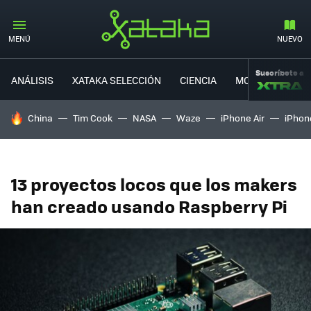
MENÚ
NUEVO
Suscríbete a
ANÁLISIS
XATAKA SELECCIÓN
CIENCIA
MOVILIDAD
HOY SE HABLA DE
China
Tim Cook
NASA
Waze
iPhone Air
iPhone
13 proyectos locos que los makers
han creado usando Raspberry Pi