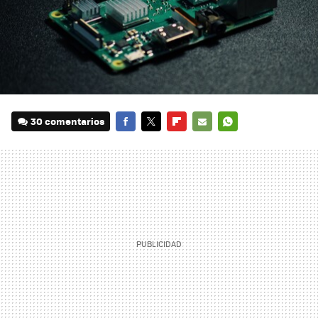
30 comentarios
FACEBOOK
TWITTER
FLIPBOARD
E-
WHATSAPP
MAIL