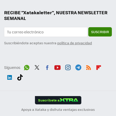
RECIBE "Xatakaletter", NUESTRA NEWSLETTER
SEMANAL
SUSCRIBIR
Suscribiéndote aceptas nuestra
política de privacidad
Síguenos
Wh
Twit
Fac
You
Inst
Tele
RSS
Flip
ats
ter
ebo
tub
agr
gra
boa
Link
Tikt
App
ok
e
am
m
rd
edI
ok
Suscríbete a
n
Apoya a Xataka y disfruta ventajas exclusivas