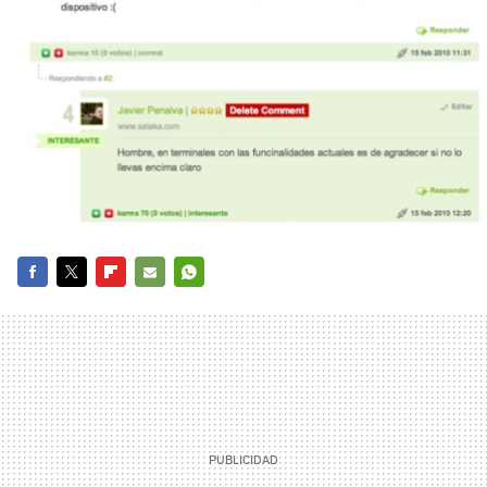
FACEBOOK
TWITTER
FLIPBOARD
E-
WHATSAPP
MAIL