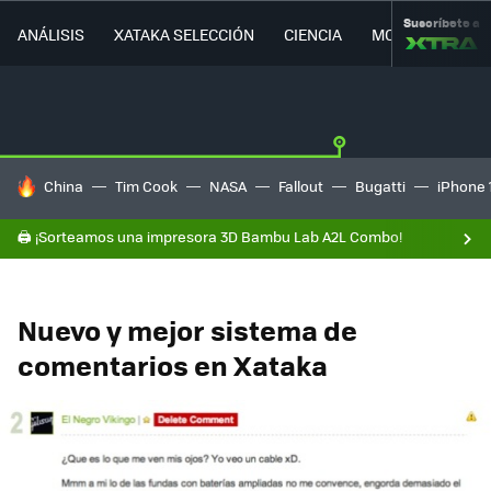
Suscríbete a
ANÁLISIS
XATAKA SELECCIÓN
CIENCIA
MOVILIDAD
HOY SE HABLA DE
China
Tim Cook
NASA
Fallout
Bugatti
iPhone 
🖨️ ¡Sorteamos una impresora 3D Bambu Lab A2L Combo!
Nuevo y mejor sistema de
comentarios en Xataka