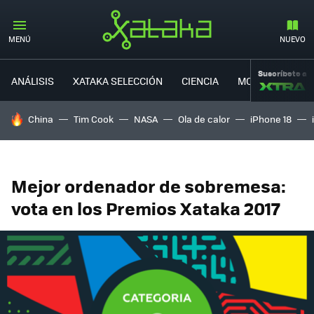
MENÚ
NUEVO
Suscríbete a
ANÁLISIS
XATAKA SELECCIÓN
CIENCIA
MOVILIDAD
HOY SE HABLA DE
China
Tim Cook
NASA
Ola de calor
iPhone 18
Mejor ordenador de sobremesa:
vota en los Premios Xataka 2017