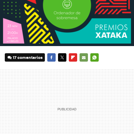
17 comentarios
FACEBOOK
TWITTER
FLIPBOARD
E-
WHATSAPP
MAIL