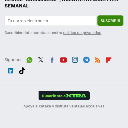
SEMANAL
SUSCRIBIR
Suscribiéndote aceptas nuestra
política de privacidad
Síguenos
Wh
Twit
Fac
You
Inst
Tele
RSS
Flip
ats
ter
ebo
tub
agr
gra
boa
Link
Tikt
App
ok
e
am
m
rd
edI
ok
Suscríbete a
n
Apoya a Xataka y disfruta ventajas exclusivas