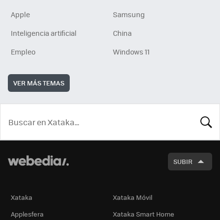
Apple
Samsung
Inteligencia artificial
China
Empleo
Windows 11
VER MÁS TEMAS
BUSCA
SUBIR
Xataka
Xataka Móvil
Applesfera
Xataka Smart Home