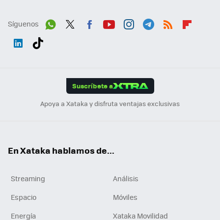
Síguenos
Wh
Twit
Fac
You
Inst
Tele
RSS
Flip
ats
ter
ebo
tub
agr
gra
boa
Link
Tikt
App
ok
e
am
m
rd
edI
ok
Suscríbete a
n
Apoya a Xataka y disfruta ventajas exclusivas
En Xataka hablamos de...
Streaming
Análisis
Espacio
Móviles
Energía
Xataka Movilidad