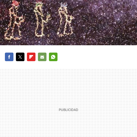
FACEBOOK
TWITTER
FLIPBOARD
E-
WHATSAPP
MAIL