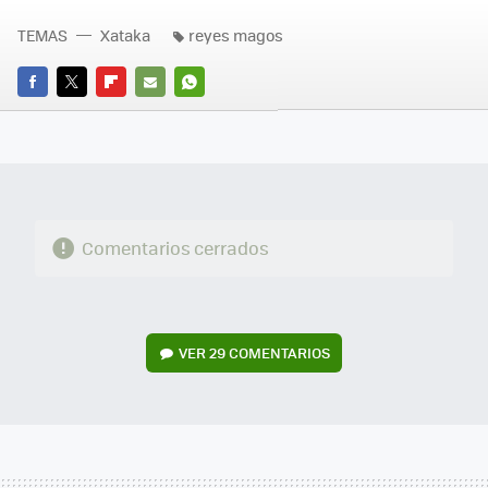
TEMAS
Xataka
reyes magos
FACEBOOK
TWITTER
FLIPBOARD
E-
WHATSAPP
MAIL
Comentarios cerrados
VER
29 COMENTARIOS