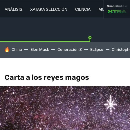
Suscríbete a
ANÁLISIS
XATAKA SELECCIÓN
CIENCIA
MOVILIDAD
HOY SE HABLA DE
China
Elon Musk
Generación Z
Eclipse
Christoph
Carta a los reyes magos