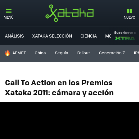
MENÚ
NUEVO
Suscríbete a
ANÁLISIS
XATAKA SELECCIÓN
CIENCIA
MOVILIDAD
HOY SE HABLA DE
AEMET
China
Sequía
Fallout
Generación Z
iP
Call To Action en los Premios
Xataka 2011: cámara y acción