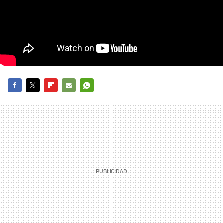
FACEBOOK
TWITTER
FLIPBOARD
E-
WHATSAPP
MAIL