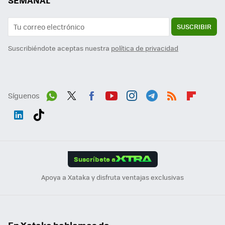
SEMANAL
SUSCRIBIR
Suscribiéndote aceptas nuestra
política de privacidad
Síguenos
Wh
Twit
Fac
You
Inst
Tele
RSS
Flip
ats
ter
ebo
tub
agr
gra
boa
Link
Tikt
App
ok
e
am
m
rd
edI
ok
Suscríbete a
n
Apoya a Xataka y disfruta ventajas exclusivas
En Xataka hablamos de...