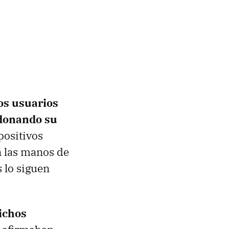
los usuarios
ndonando su
positivos
n las manos de
 lo siguen
ichos