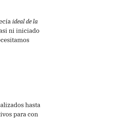
recía
ideal de la
si ni iniciado
ecesitamos
ealizados hasta
ivos para con