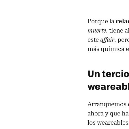
Porque la
rela
muerte
, tiene
este
affair
, per
más química en
Un terci
weareable
Arranquemos
ahora y que ha
los weareables