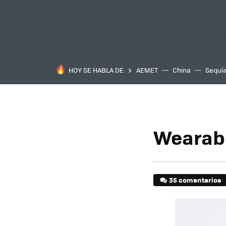
HOY SE HABLA DE
AEMET
China
Sequí
Wearabl
35 comentarios