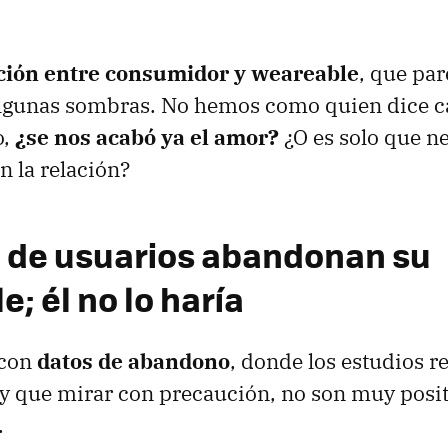
ción entre consumidor y weareable
, que pa
 algunas sombras. No hemos como quien dice ca
o,
¿se nos acabó ya el amor?
¿O es solo que n
 la relación?
o de usuarios abandonan su
; él no lo haría
 con
datos de abandono
, donde los estudios r
y que mirar con precaución, no son muy posit
.