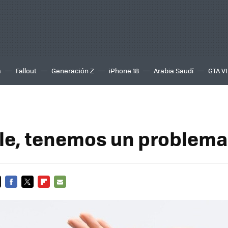
a
Fallout
Generación Z
iPhone 18
Arabia Saudí
GTA VI
e, tenemos un problema
FACEBOOK
TWITTER
FLIPBOARD
E-
MAIL