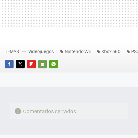
TEMAS
Videojuegos
Nintendo Wii
Xbox 360
PS
FACEBOOK
TWITTER
FLIPBOARD
E-
WHATSAPP
MAIL
Comentarios cerrados