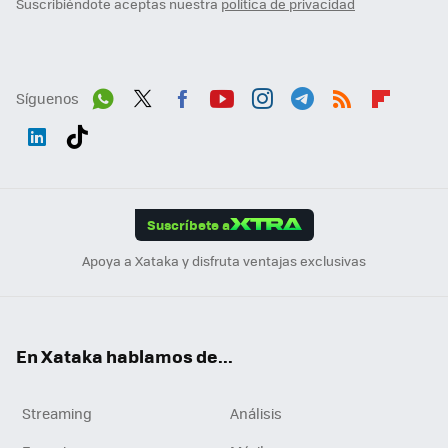
Suscribiéndote aceptas nuestra
política de privacidad
Síguenos
Wh
Twit
Fac
You
Inst
Tele
RSS
Flip
ats
ter
ebo
tub
agr
gra
boa
Link
Tikt
App
ok
e
am
m
rd
edI
ok
Suscríbete a
n
Apoya a Xataka y disfruta ventajas exclusivas
En Xataka hablamos de...
Streaming
Análisis