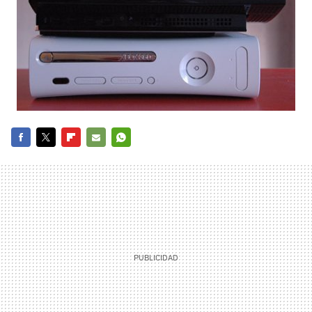
FACEBOOK
TWITTER
FLIPBOARD
E-
WHATSAPP
MAIL