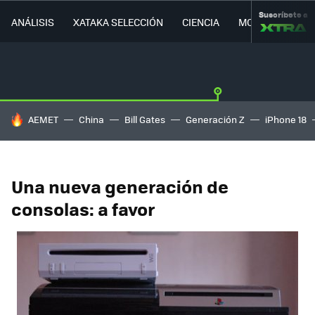
Suscríbete a
ANÁLISIS
XATAKA SELECCIÓN
CIENCIA
MOVILIDAD
HOY SE HABLA DE
AEMET
China
Bill Gates
Generación Z
iPhone 18
Una nueva generación de
consolas: a favor