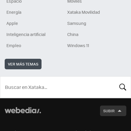
Espacio
Móviles
Energía
Xataka Movilidad
Apple
Samsung
Inteligencia artificial
China
Empleo
Windows 11
VER MÁS TEMAS
BUSCA
SUBIR