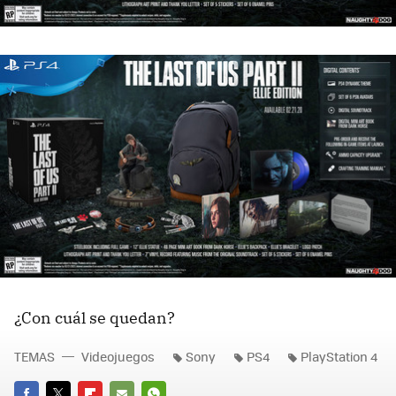
¿Con cuál se quedan?
TEMAS
Videojuegos
Sony
PS4
PlayStation 4