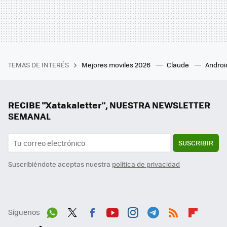
TEMAS DE INTERÉS
Mejores moviles 2026
Claude
Androi
RECIBE "Xatakaletter", NUESTRA NEWSLETTER
SEMANAL
SUSCRIBIR
Suscribiéndote aceptas nuestra
política de privacidad
Síguenos
Wh
Twit
Fac
You
Inst
Tele
RSS
Flip