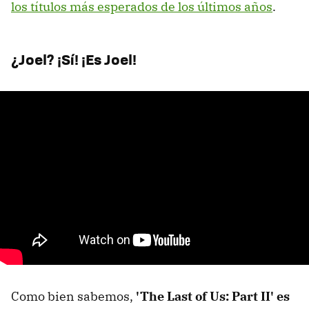
los títulos más esperados de los últimos años
.
¿Joel? ¡Sí! ¡Es Joel!
Como bien sabemos,
'The Last of Us: Part II' es