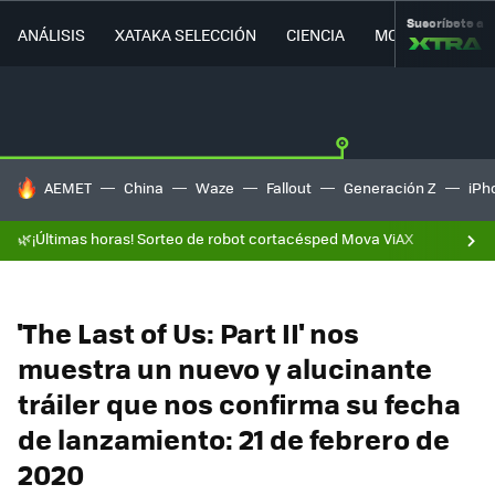
Suscríbete a
ANÁLISIS
XATAKA SELECCIÓN
CIENCIA
MOVILIDAD
HOY SE HABLA DE
AEMET
China
Waze
Fallout
Generación Z
iPh
🌿¡Últimas horas! Sorteo de robot cortacésped Mova ViAX
'The Last of Us: Part II' nos
muestra un nuevo y alucinante
tráiler que nos confirma su fecha
de lanzamiento: 21 de febrero de
2020