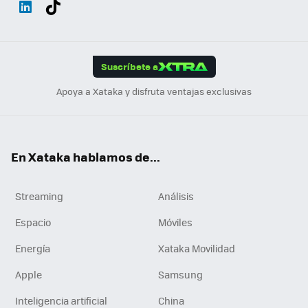
ats
ter
ebo
tub
agr
gra
boa
Link
Tikt
App
ok
e
am
m
rd
edI
ok
Suscríbete a
n
Apoya a Xataka y disfruta ventajas exclusivas
En Xataka hablamos de...
Streaming
Análisis
Espacio
Móviles
Energía
Xataka Movilidad
Apple
Samsung
Inteligencia artificial
China