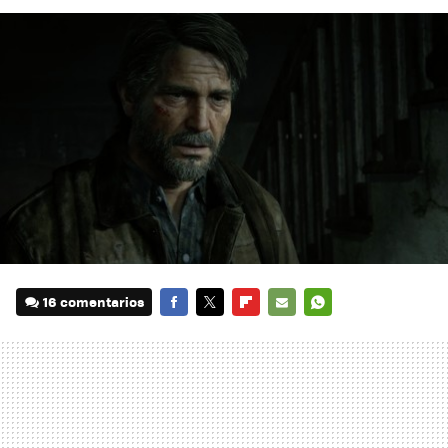
16 comentarios
FACEBOOK
TWITTER
FLIPBOARD
E-
WHATSAPP
MAIL