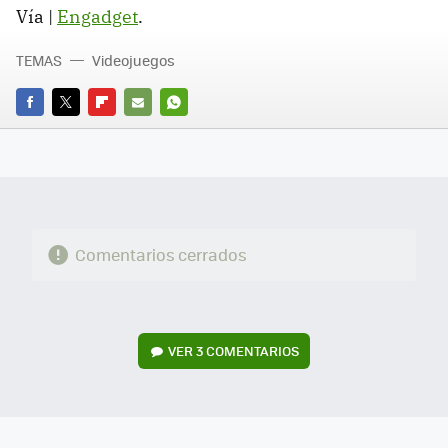
Vía |
Engadget
.
TEMAS
Videojuegos
FACEBOOK
TWITTER
FLIPBOARD
E-
WHATSAPP
MAIL
Comentarios cerrados
VER
3 COMENTARIOS