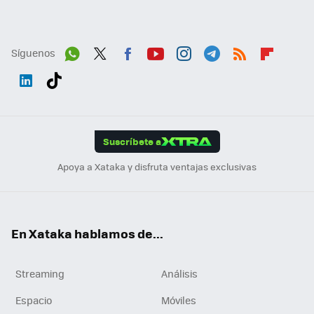
Síguenos
Wh
Twit
Fac
You
Inst
Tele
RSS
Flip
ats
ter
ebo
tub
agr
gra
boa
Link
Tikt
App
ok
e
am
m
rd
edI
ok
Suscríbete a
n
Apoya a Xataka y disfruta ventajas exclusivas
En Xataka hablamos de...
Streaming
Análisis
Espacio
Móviles