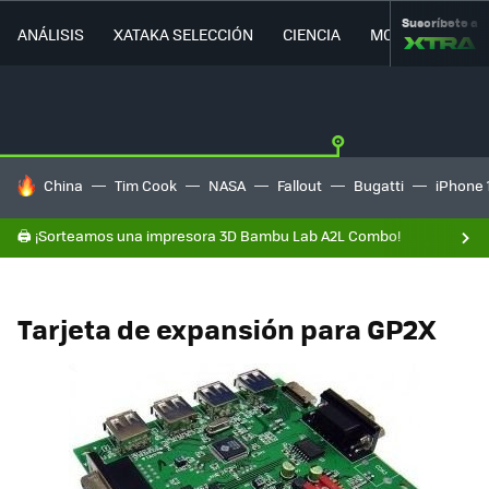
Suscríbete a
ANÁLISIS
XATAKA SELECCIÓN
CIENCIA
MOVILIDAD
HOY SE HABLA DE
China
Tim Cook
NASA
Fallout
Bugatti
iPhone 
🖨️ ¡Sorteamos una impresora 3D Bambu Lab A2L Combo!
Tarjeta de expansión para GP2X