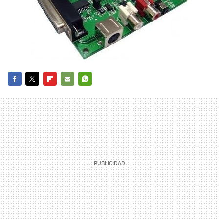
FACEBOOK
TWITTER
FLIPBOARD
E-
WHATSAPP
MAIL