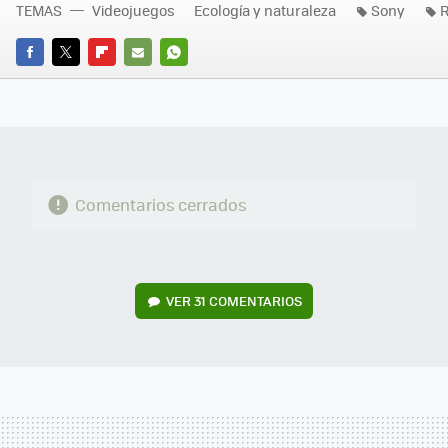
TEMAS
Videojuegos
Ecología y naturaleza
Sony
R
FACEBOOK
TWITTER
FLIPBOARD
E-
WHATSAPP
MAIL
Comentarios cerrados
VER
31 COMENTARIOS