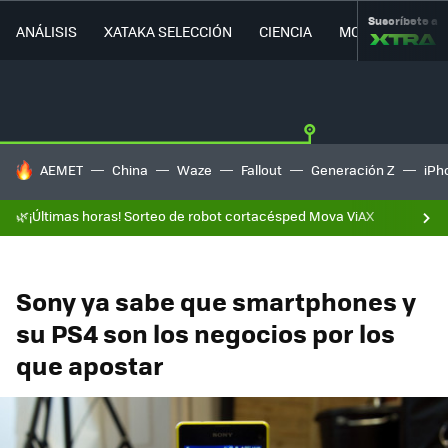
Suscríbete a
ANÁLISIS
XATAKA SELECCIÓN
CIENCIA
MOVILIDAD
HOY SE HABLA DE
AEMET
China
Waze
Fallout
Generación Z
iPh
🌿¡Últimas horas! Sorteo de robot cortacésped Mova ViAX
Sony ya sabe que smartphones y
su PS4 son los negocios por los
que apostar