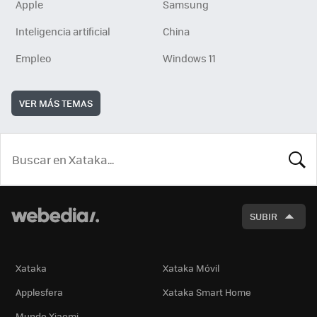
Apple
Samsung
Inteligencia artificial
China
Empleo
Windows 11
VER MÁS TEMAS
BUSCA
SUBIR
Xataka
Xataka Móvil
Applesfera
Xataka Smart Home
Mundo Xiaomi