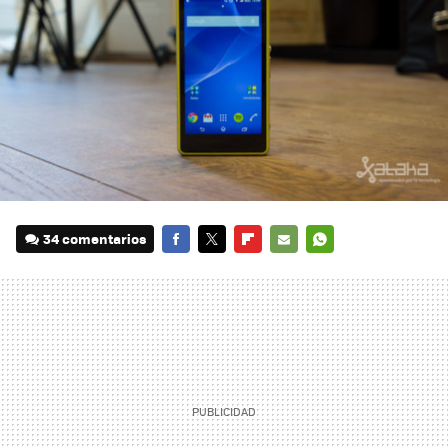
34 comentarios
FACEBOOK
TWITTER
FLIPBOARD
E-
WHATSAPP
MAIL