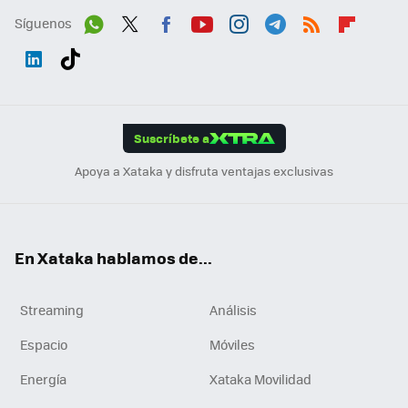
Síguenos
Wh
Twit
Fac
You
Inst
Tele
RSS
Flip
ats
ter
ebo
tub
agr
gra
boa
Link
Tikt
App
ok
e
am
m
rd
edI
ok
Suscríbete a
n
Apoya a Xataka y disfruta ventajas exclusivas
En Xataka hablamos de...
Streaming
Análisis
Espacio
Móviles
Energía
Xataka Movilidad