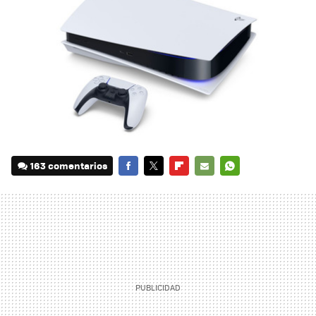
163 comentarios
FACEBOOK
TWITTER
FLIPBOARD
E-
WHATSAPP
MAIL