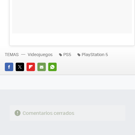
TEMAS
Videojuegos
PS5
PlayStation 5
FACEBOOK
TWITTER
FLIPBOARD
E-
WHATSAPP
MAIL
Comentarios cerrados