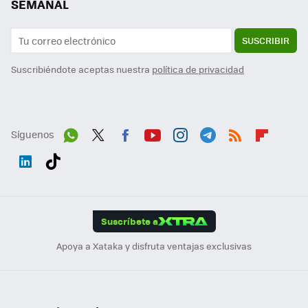
SEMANAL
SUSCRIBIR
Suscribiéndote aceptas nuestra
política de privacidad
Síguenos
Wh
Twit
Fac
You
Inst
Tele
RSS
Flip
ats
ter
ebo
tub
agr
gra
boa
Link
Tikt
App
ok
e
am
m
rd
edI
ok
Suscríbete a
n
Apoya a Xataka y disfruta ventajas exclusivas