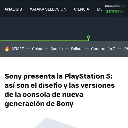
Suscríbete a
ANÁLISIS
XATAKA SELECCIÓN
CIENCIA
MOVILIDAD
HOY SE HABLA DE
AEMET
China
Sequía
Fallout
Generación Z
iP
Sony presenta la PlayStation 5:
así son el diseño y las versiones
de la consola de nueva
generación de Sony