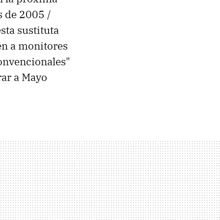
es de 2005 /
ta sustituta
én a monitores
convencionales"
rar a Mayo