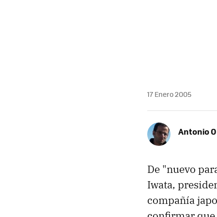
MAIL
17 Enero 2005
Antonio O
De "nuevo para
Iwata, presiden
compañía japo
confirmar que 