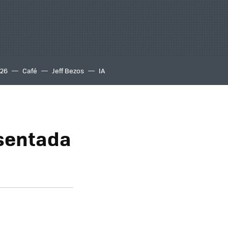
S26
Café
Jeff Bezos
IA
esentada