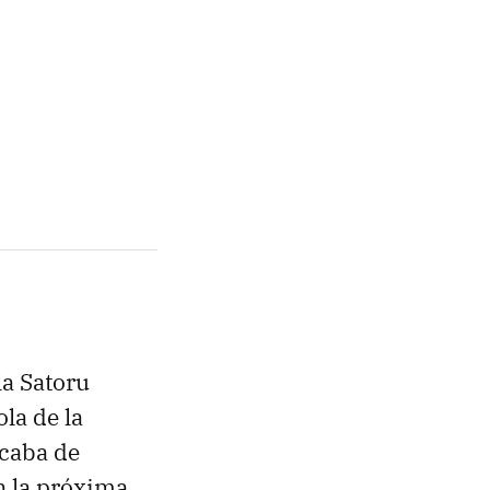
la Satoru
la de la
acaba de
n la próxima