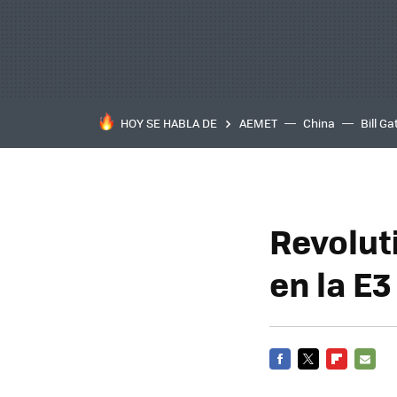
HOY SE HABLA DE
AEMET
China
Bill Ga
Revolut
en la E3
FACEBOOK
TWITTER
FLIPBOARD
E-