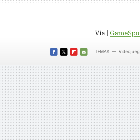
Vía |
GameSpo
TEMAS
Videojueg
FACEBOOK
TWITTER
FLIPBOARD
E-
MAIL