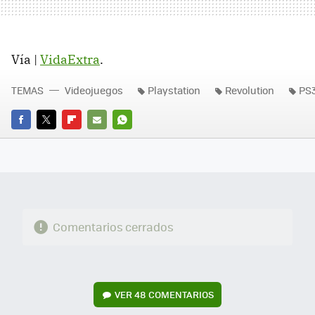
Vía |
VidaExtra
.
TEMAS
Videojuegos
Playstation
Revolution
PS
FACEBOOK
TWITTER
FLIPBOARD
E-
WHATSAPP
MAIL
Comentarios cerrados
VER
48 COMENTARIOS