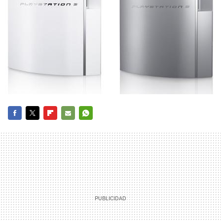
FACEBOOK
TWITTER
FLIPBOARD
E-
WHATSAPP
MAIL