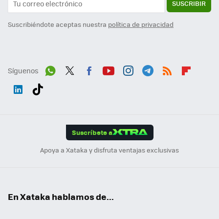
SUSCRIBIR
Suscribiéndote aceptas nuestra
política de privacidad
Síguenos
Wh
Twit
Fac
You
Inst
Tele
RSS
Flip
ats
ter
ebo
tub
agr
gra
boa
Link
Tikt
App
ok
e
am
m
rd
edI
ok
Suscríbete a
n
Apoya a Xataka y disfruta ventajas exclusivas
En Xataka hablamos de...