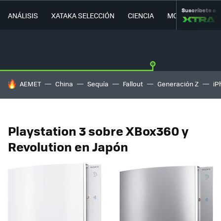
Suscríbete a
ANÁLISIS
XATAKA SELECCIÓN
CIENCIA
MOVILIDAD
HOY SE HABLA DE
AEMET
China
Sequía
Fallout
Generación Z
iP
Playstation 3 sobre XBox360 y
Revolution en Japón