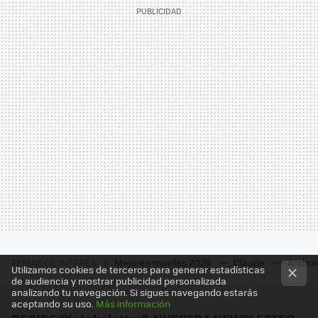
TEMAS DE INTERÉS
Mejores moviles 2026
Claude
Androi
Utilizamos cookies de terceros para generar estadísticas
de audiencia y mostrar publicidad personalizada
analizando tu navegación. Si sigues navegando estarás
aceptando su uso.
Más información