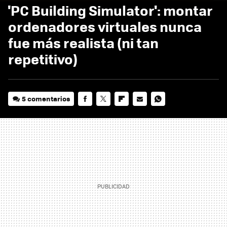
'PC Building Simulator': montar
ordenadores virtuales nunca
fue más realista (ni tan
repetitivo)
5 comentarios
FACEBOOK
TWITTER
FLIPBOARD
E-
WHATSAPP
MAIL