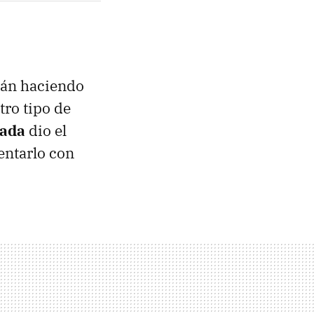
tán haciendo
tro tipo de
tada
dio el
entarlo con