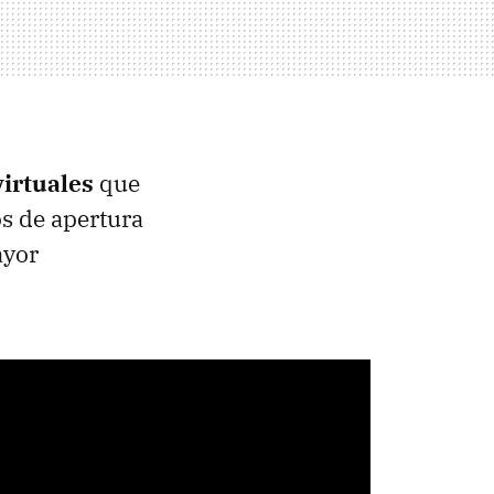
virtuales
que
s de apertura
ayor