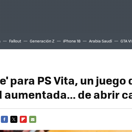
a
Fallout
Generación Z
iPhone 18
Arabia Saudí
GTA VI
' para PS Vita, un juego 
d aumentada... de abrir c
FACEBOOK
TWITTER
FLIPBOARD
E-