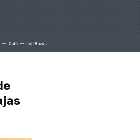
Café
Jeff Bezos
de
ajas