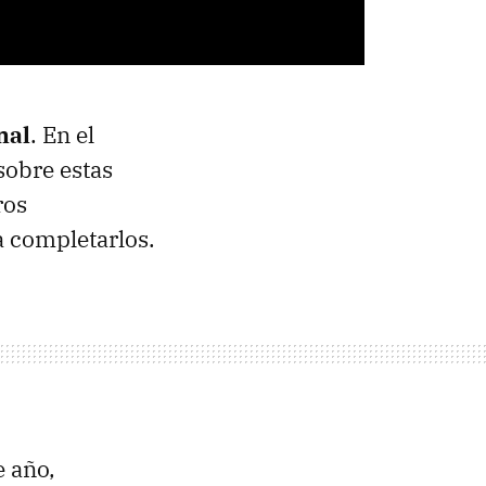
nal
. En el
sobre estas
ros
a completarlos.
e año,