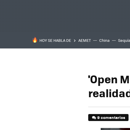
HOY SE HABLA DE
AEMET
China
Sequí
'Open Me
realida
9 comentarios