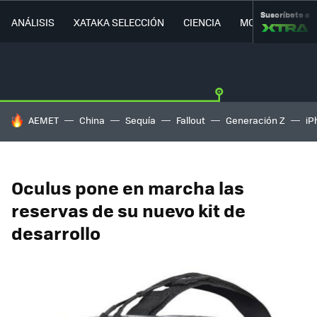
Suscríbete a
ANÁLISIS
XATAKA SELECCIÓN
CIENCIA
MOVILIDAD
HOY SE HABLA DE
AEMET
China
Sequía
Fallout
Generación Z
iP
Oculus pone en marcha las
reservas de su nuevo kit de
desarrollo