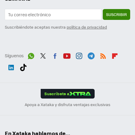
SUSCRIBIR
Suscribiéndote aceptas nuestra
política de privacidad
Síguenos
Wh
Twit
Fac
You
Inst
Tele
RSS
Flip
ats
ter
ebo
tub
agr
gra
boa
Link
Tikt
App
ok
e
am
m
rd
edI
ok
Suscríbete a
n
Apoya a Xataka y disfruta ventajas exclusivas
En Xataka hablamos de...