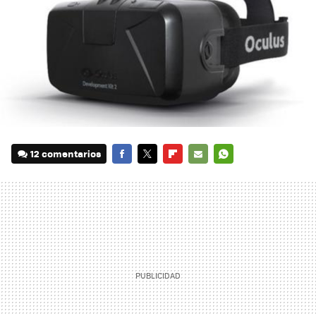
12 comentarios
FACEBOOK
TWITTER
FLIPBOARD
E-
WHATSAPP
MAIL