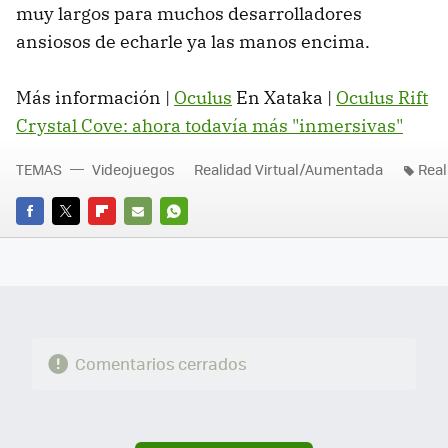
muy largos para muchos desarrolladores
ansiosos de echarle ya las manos encima.
Más información |
Oculus
En Xataka |
Oculus Rift
Crystal Cove: ahora todavía más "inmersivas"
TEMAS
Videojuegos
Realidad Virtual/Aumentada
Real
FACEBOOK
TWITTER
FLIPBOARD
E-
WHATSAPP
MAIL
Comentarios cerrados