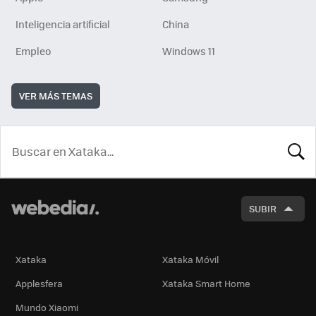
Inteligencia artificial
China
Empleo
Windows 11
VER MÁS TEMAS
BUSCA
SUBIR
Xataka
Xataka Móvil
Applesfera
Xataka Smart Home
Mundo Xiaomi