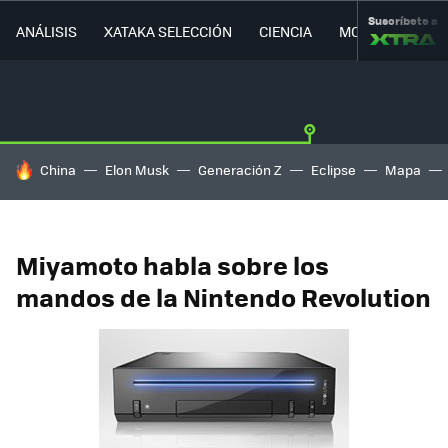
Suscríbete a
ANÁLISIS
XATAKA SELECCIÓN
CIENCIA
MOVILIDAD
HOY SE HABLA DE
China
Elon Musk
Generación Z
Eclipse
Mapa
Miyamoto habla sobre los
mandos de la Nintendo Revolution