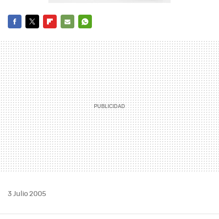
FACEBOOK
TWITTER
FLIPBOARD
E-
WHATSAPP
MAIL
3 Julio 2005