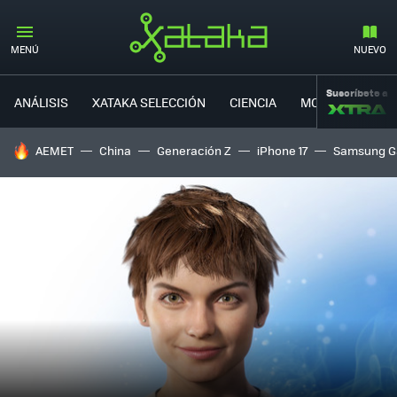
MENÚ
NUEVO
Suscríbete a
ANÁLISIS
XATAKA SELECCIÓN
CIENCIA
MOVILIDAD
HOY SE HABLA DE
AEMET
China
Generación Z
iPhone 17
Samsung G