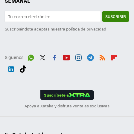
SEMANAL
SUSCRIBIR
Suscribiéndote aceptas nuestra
política de privacidad
Síguenos
Wh
Twit
Fac
You
Inst
Tele
RSS
Flip
ats
ter
ebo
tub
agr
gra
boa
Link
Tikt
App
ok
e
am
m
rd
edI
ok
Suscríbete a
n
Apoya a Xataka y disfruta ventajas exclusivas