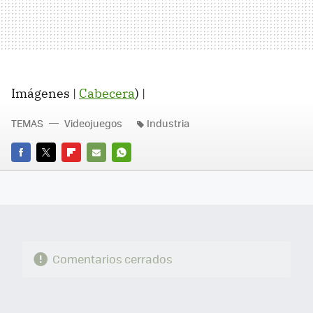
Imágenes |
Cabecera
) |
TEMAS
Videojuegos
Industria
FACEBOOK
TWITTER
FLIPBOARD
E-
WHATSAPP
MAIL
Comentarios cerrados