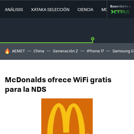
Suscríbete a
ANÁLISIS
XATAKA SELECCIÓN
CIENCIA
MOVILIDAD
HOY SE HABLA DE
AEMET
China
Generación Z
iPhone 17
Samsung G
McDonalds ofrece WiFi gratis
para la NDS