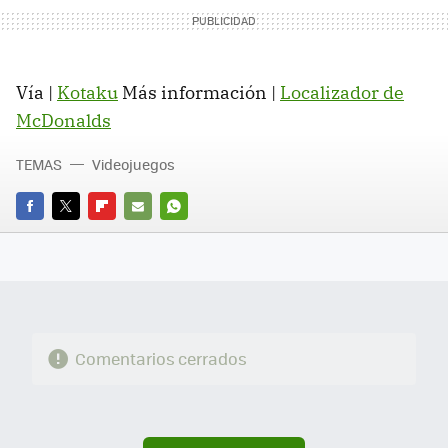
Vía |
Kotaku
Más información |
Localizador de
McDonalds
TEMAS
Videojuegos
FACEBOOK
TWITTER
FLIPBOARD
E-
WHATSAPP
MAIL
Comentarios cerrados