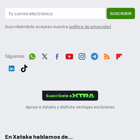
SUSCRIBIR
Suscribiéndote aceptas nuestra
política de privacidad
Síguenos
Wh
Twit
Fac
You
Inst
Tele
RSS
Flip
ats
ter
ebo
tub
agr
gra
boa
Link
Tikt
App
ok
e
am
m
rd
edI
ok
Suscríbete a
n
Apoya a Xataka y disfruta ventajas exclusivas
En Xataka hablamos de...