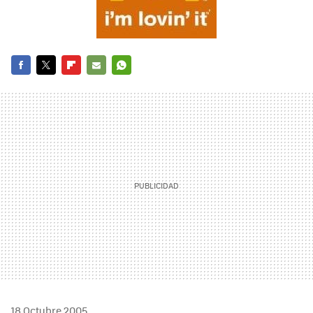
FACEBOOK
TWITTER
FLIPBOARD
E-
WHATSAPP
MAIL
18 Octubre 2005