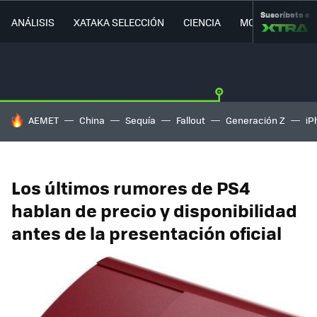
Suscríbete a
ANÁLISIS
XATAKA SELECCIÓN
CIENCIA
MOVILIDAD
HOY SE HABLA DE
AEMET
China
Sequía
Fallout
Generación Z
iP
Los últimos rumores de PS4
hablan de precio y disponibilidad
antes de la presentación oficial