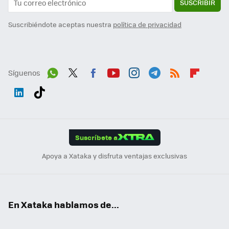
SUSCRIBIR
Suscribiéndote aceptas nuestra
política de privacidad
Síguenos
Wh
Twit
Fac
You
Inst
Tele
RSS
Flip
ats
ter
ebo
tub
agr
gra
boa
Link
Tikt
App
ok
e
am
m
rd
edI
ok
Suscríbete a
n
Apoya a Xataka y disfruta ventajas exclusivas
En Xataka hablamos de...