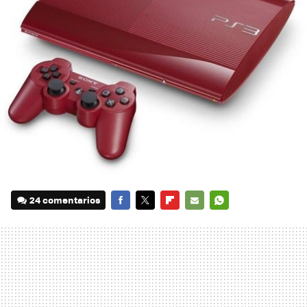
24 comentarios
FACEBOOK
TWITTER
FLIPBOARD
E-
WHATSAPP
MAIL