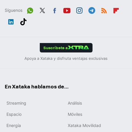
Síguenos
Wh
Twit
Fac
You
Inst
Tele
RSS
Flip
ats
ter
ebo
tub
agr
gra
boa
Link
Tikt
App
ok
e
am
m
rd
edIn
ok
Suscríbete a
Apoya a Xataka y disfruta ventajas exclusivas
En Xataka hablamos de...
Streaming
Análisis
Espacio
Móviles
Energía
Xataka Movilidad