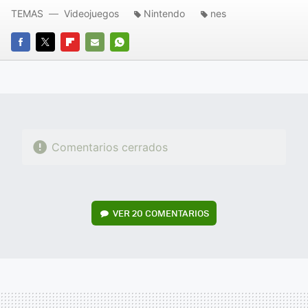
TEMAS
Videojuegos
Nintendo
nes
FACEBOOK
TWITTER
FLIPBOARD
E-
WHATSAPP
MAIL
Comentarios cerrados
VER
20 COMENTARIOS