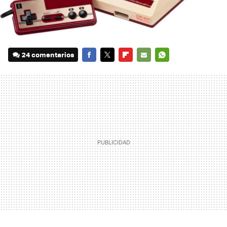
24 comentarios
FACEBOOK
TWITTER
FLIPBOARD
E-
WHATSAPP
MAIL