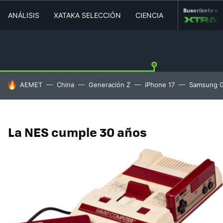
Suscríbete a
ANÁLISIS
XATAKA SELECCIÓN
CIENCIA
MOVILIDAD
HOY SE HABLA DE
AEMET
China
Generación Z
iPhone 17
Samsung G
La NES cumple 30 años