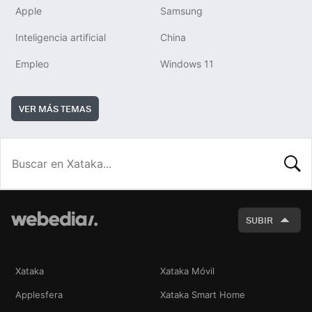
Apple
Samsung
Inteligencia artificial
China
Empleo
Windows 11
VER MÁS TEMAS
BUSCA
SUBIR
Xataka
Xataka Móvil
Applesfera
Xataka Smart Home