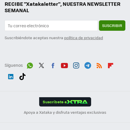
RECIBE "Xatakaletter", NUESTRA NEWSLETTER
SEMANAL
SUSCRIBIR
Suscribiéndote aceptas nuestra
política de privacidad
Síguenos
Wh
Twit
Fac
You
Inst
Tele
RSS
Flip
ats
ter
ebo
tub
agr
gra
boa
Link
Tikt
App
ok
e
am
m
rd
edI
ok
Suscríbete a
n
Apoya a Xataka y disfruta ventajas exclusivas