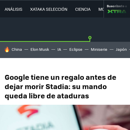
Suscríbete a
ANÁLISIS
XATAKA SELECCIÓN
CIENCIA
MOVILIDAD
HOY SE HABLA DE
China
Elon Musk
IA
Eclipse
Miniserie
Japón
Google tiene un regalo antes de
dejar morir Stadia: su mando
queda libre de ataduras