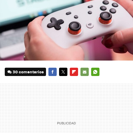
30 comentarios
FACEBOOK
TWITTER
FLIPBOARD
E-
WHATSAPP
MAIL