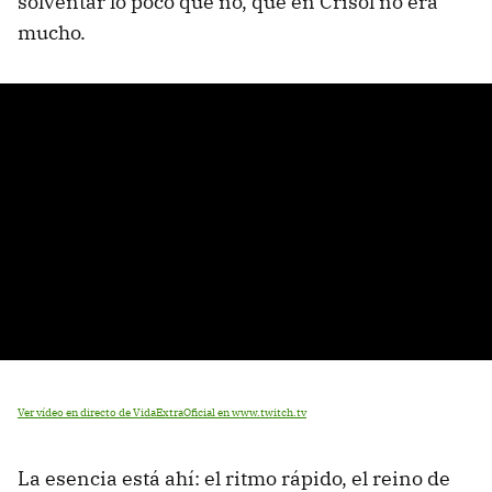
solventar lo poco que no, que en Crisol no era
mucho.
Ver vídeo en directo de VidaExtraOficial en www.twitch.tv
La esencia está ahí: el ritmo rápido, el reino de