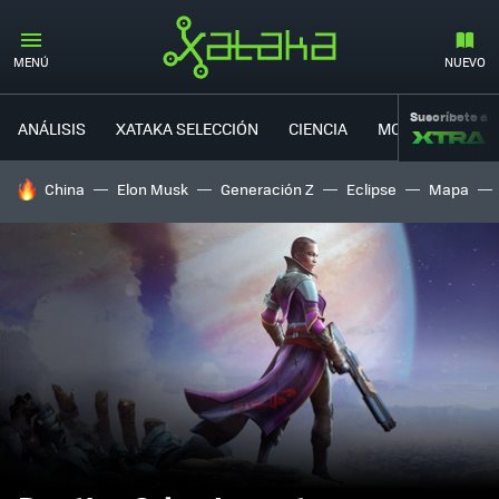
MENÚ
NUEVO
Suscríbete a
ANÁLISIS
XATAKA SELECCIÓN
CIENCIA
MOVILIDAD
HOY SE HABLA DE
China
Elon Musk
Generación Z
Eclipse
Mapa