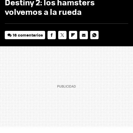
Destiny 2: los hamsters
volvemos a la rueda
16 comentarios
FACEBOOK
TWITTER
FLIPBOARD
E-
WHATSAPP
MAIL