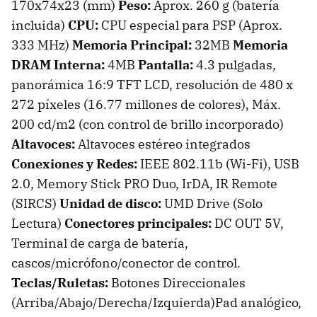
170x74x23 (mm)
Peso:
Aprox. 260 g (batería
incluida)
CPU:
CPU especial para PSP (Aprox.
333 MHz)
Memoria Principal:
32MB
Memoria
DRAM Interna:
4MB
Pantalla:
4.3 pulgadas,
panorámica 16:9 TFT LCD, resolución de 480 x
272 píxeles (16.77 millones de colores), Máx.
200 cd/m2 (con control de brillo incorporado)
Altavoces:
Altavoces estéreo integrados
Conexiones y Redes:
IEEE 802.11b (Wi-Fi), USB
2.0, Memory Stick PRO Duo, IrDA, IR Remote
(SIRCS)
Unidad de disco:
UMD Drive (Solo
Lectura)
Conectores principales:
DC OUT 5V,
Terminal de carga de batería,
cascos/micrófono/conector de control.
Teclas/Ruletas:
Botones Direccionales
(Arriba/Abajo/Derecha/Izquierda)Pad analógico,