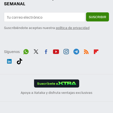
SEMANAL
SUSCRIBIR
Suscribiéndote aceptas nuestra
política de privacidad
Síguenos
Wh
Twit
Fac
You
Inst
Tele
RSS
Flip
ats
ter
ebo
tub
agr
gra
boa
Link
Tikt
App
ok
e
am
m
rd
edI
ok
Suscríbete a
n
Apoya a Xataka y disfruta ventajas exclusivas