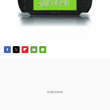
FACEBOOK
TWITTER
FLIPBOARD
E-
WHATSAPP
MAIL