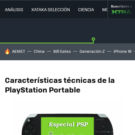
Suscríbete a
ANÁLISIS
XATAKA SELECCIÓN
CIENCIA
MOVILIDAD
HOY SE HABLA DE
AEMET
China
Bill Gates
Generación Z
iPhone 18
Características técnicas de la
PlayStation Portable