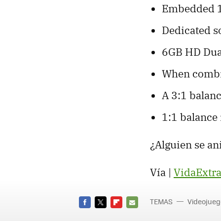
Embedded 16
Dedicated s
6GB HD Dual
When combi
A 3:1 balan
1:1 balance
¿Alguien se an
Vía |
VidaExtr
TEMAS
Videojueg
FACEBOOK
TWITTER
FLIPBOARD
E-