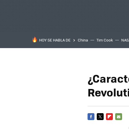
HOY SE HABLA DE
China
Tim Cook
NAS
¿Caract
Revolut
FACEBOOK
TWITTER
FLIPBOARD
E-