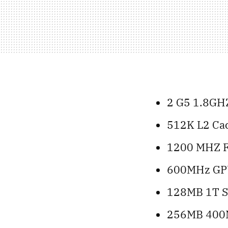
2 G5 1.8GH
512K L2 Ca
1200 MHZ F
600MHz GP
128MB 1T S
256MB 400