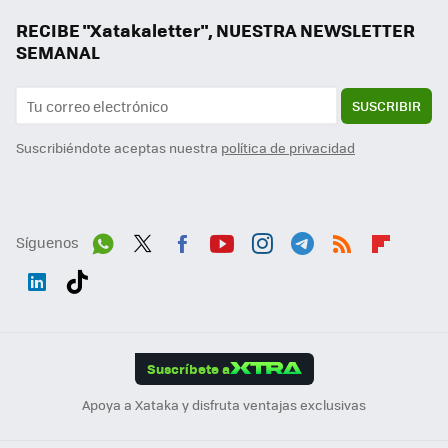
RECIBE "Xatakaletter", NUESTRA NEWSLETTER
SEMANAL
SUSCRIBIR
Suscribiéndote aceptas nuestra
política de privacidad
Síguenos
Wh
Twit
Fac
You
Inst
Tele
RSS
Flip
ats
ter
ebo
tub
agr
gra
boa
Link
Tikt
App
ok
e
am
m
rd
edI
ok
Suscríbete a
n
Apoya a Xataka y disfruta ventajas exclusivas