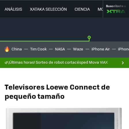
Suscríbete a
ANÁLISIS
XATAKA SELECCIÓN
CIENCIA
MOVILIDAD
HOY SE HABLA DE
China
Tim Cook
NASA
Waze
iPhone Air
iPhone
🌿¡Últimas horas! Sorteo de robot cortacésped Mova ViAX
Televisores Loewe Connect de
pequeño tamaño