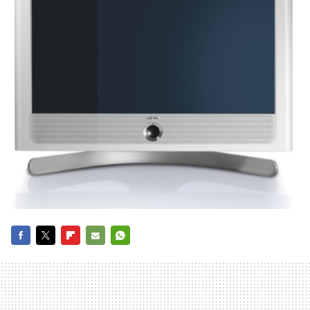
FACEBOOK
TWITTER
FLIPBOARD
E-
WHATSAPP
MAIL