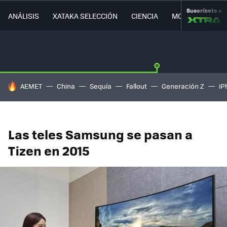
Suscríbete a
ANÁLISIS
XATAKA SELECCIÓN
CIENCIA
MOVILIDAD
HOY SE HABLA DE
AEMET
China
Sequía
Fallout
Generación Z
iP
Las teles Samsung se pasan a
Tizen en 2015