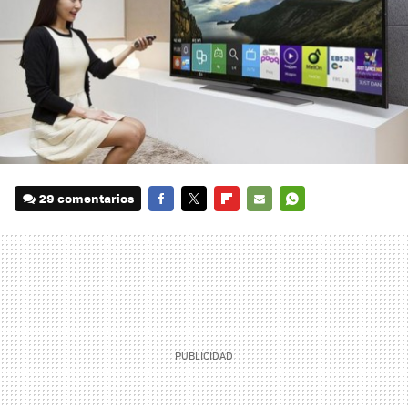
29 comentarios
FACEBOOK
TWITTER
FLIPBOARD
E-
WHATSAPP
MAIL