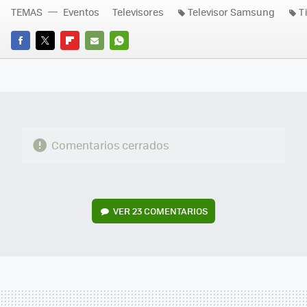
TEMAS
Eventos
Televisores
Televisor Samsung
T
FACEBOOK
TWITTER
FLIPBOARD
E-
WHATSAPP
MAIL
Comentarios cerrados
VER
23 COMENTARIOS