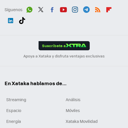
Síguenos
Wh
Twit
Fac
You
Inst
Tele
RSS
Flip
ats
ter
ebo
tub
agr
gra
boa
Link
Tikt
App
ok
e
am
m
rd
edI
ok
Suscríbete a
n
Apoya a Xataka y disfruta ventajas exclusivas
En Xataka hablamos de...
Streaming
Análisis
Espacio
Móviles
Energía
Xataka Movilidad