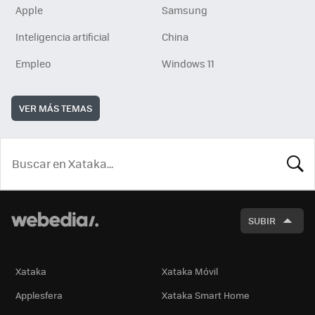
Apple
Samsung
Inteligencia artificial
China
Empleo
Windows 11
VER MÁS TEMAS
BUSCA
SUBIR
Xataka
Xataka Móvil
Applesfera
Xataka Smart Home