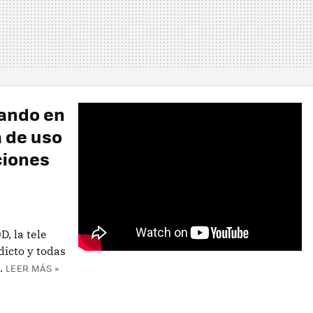
sando en
 de uso
ciones
, la tele
dicto y todas
.
LEER MÁS »