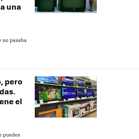
ba una
ue no pasaba
, pero
adas.
ene el
do puedes