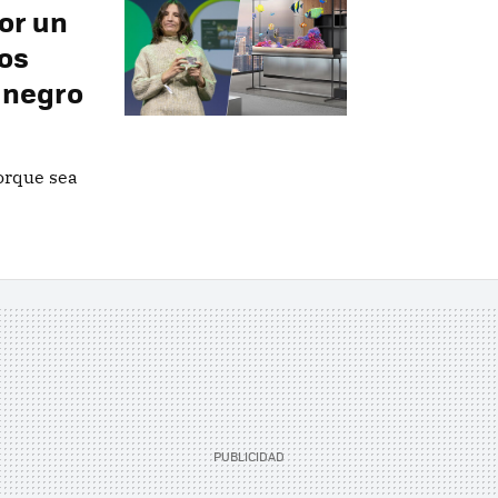
por un
os
 negro
orque sea