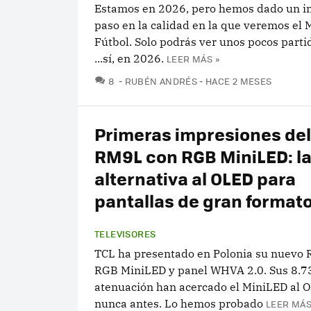
Estamos en 2026, pero hemos dado un i
paso en la calidad en la que veremos el 
Fútbol. Solo podrás ver unos pocos parti
...sí, en 2026.
LEER MÁS »
COMENTARIOS
8
RUBÉN ANDRÉS
HACE 2 MESES
Primeras impresiones del
RM9L con RGB MiniLED: l
alternativa al OLED para
pantallas de gran format
TELEVISORES
TCL ha presentado en Polonia su nuevo
RGB MiniLED y panel WHVA 2.0. Sus 8.7
atenuación han acercado el MiniLED al
nunca antes. Lo hemos probado
LEER MÁS