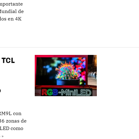
mportante
Mundial de
dos en 4K
 TCL
a
o
 RM9L con
36 zonas de
 OLED como
 »