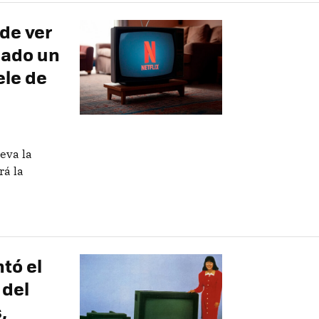
 de ver
mado un
ele de
eva la
rá la
tó el
 del
,