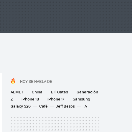
HOY SE HABLA DE
AEMET
China
Bill Gates
Generación
Z
iPhone 18
iPhone 17
Samsung
Galaxy S26
Café
Jeff Bezos
IA