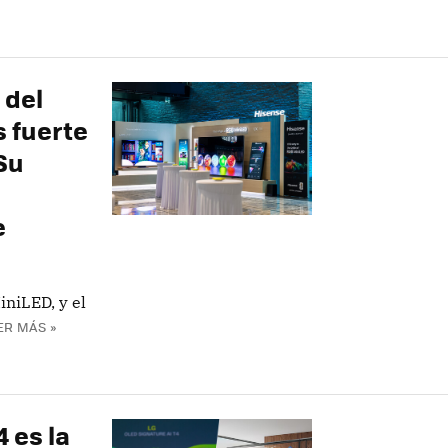
 del
 fuerte
Su
e
iniLED, y el
ER MÁS »
 es la