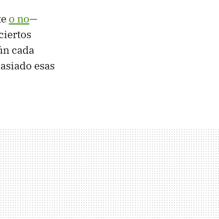
te
o no
—
ciertos
ún cada
masiado esas