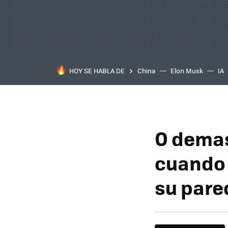
HOY SE HABLA DE
China
Elon Musk
IA
O demas
cuando 
su pare