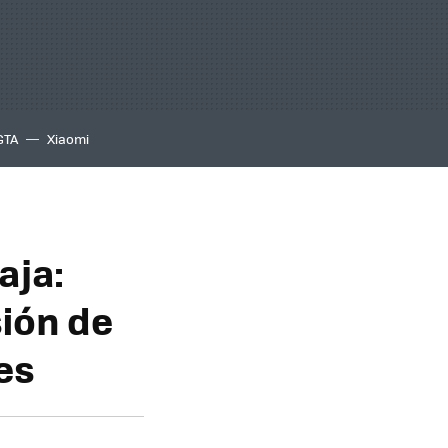
GTA
Xiaomi
aja:
sión de
es