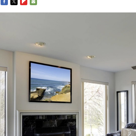
FACEBOOK
TWITTER
FLIPBOARD
E-
MAIL