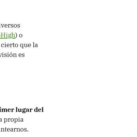
iversos
oHigh
) o
 cierto que la
visión es
?
mer lugar del
a propia
antearnos.