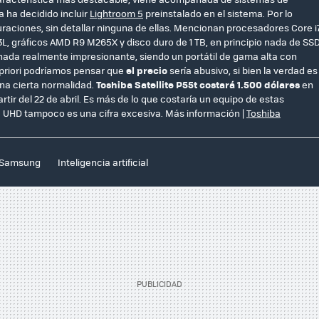
ba ha decidido incluir
Lightroom 5
preinstalado en el sistema. Por lo
uraciones, sin detallar ninguna de ellas. Mencionan procesadores Core i
, gráficos AMD R9 M265X y disco duro de 1 TB, en principio nada de SS
nada realmente impresionante, siendo un portátil de gama alta con
 priori podríamos pensar que
el precio
sería abusivo, si bien la verdad es
na cierta normalidad.
Toshiba Satellite P55t costará 1.500 dólares
en
ir del 22 de abril. Es más de lo que costaría un equipo de estas
a UHD tampoco es una cifra excesiva. Más información |
Toshiba
Samsung
Inteligencia artificial