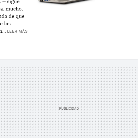
 -- sigue
ra, mucho,
uda de que
e las
...
LEER MÁS