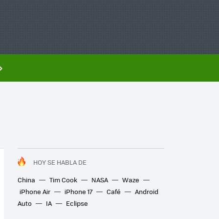
HOY SE HABLA DE
China
Tim Cook
NASA
Waze
iPhone Air
iPhone 17
Café
Android
Auto
IA
Eclipse