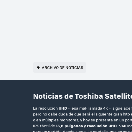
ARCHIVO DE NOTICIAS
Noticias de Toshiba Satelli
La resolución
UHD
--
esa mal-llamada 4K
-- sigue ace
pero no cabe duda de que será el siguiente gran hito 
o
en múltiples monitores
, y hoy se presenta en un port
IPS táctil de
15,6 pulgadas y resolución UHD
, 3840x2
para un portátil, desde luego. La pantalla, que es s