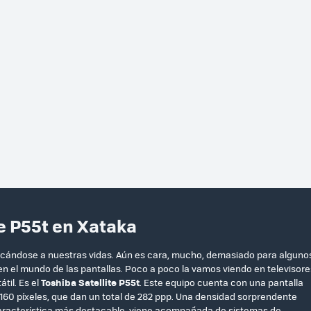
te P55t en Xataka
rcándose a nuestras vidas. Aún es cara, mucho, demasiado para alguno
en el mundo de las pantallas. Poco a poco la vamos viendo en televisore
átil. Es el
Toshiba Satellite P55t
. Este equipo cuenta con una pantalla
160 píxeles, que dan un total de 282 ppp. Una densidad sorprendente
u característica más destacable, viene acompañada de sistemas de