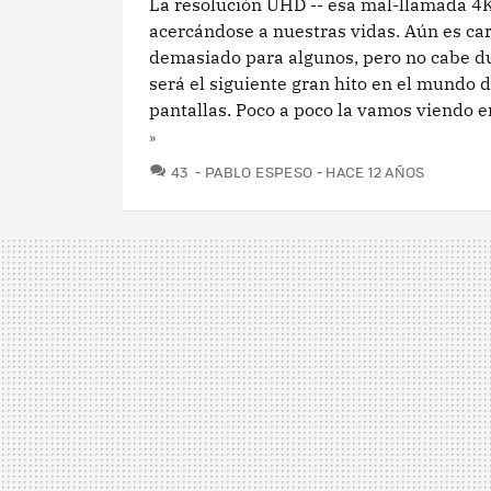
La resolución UHD -- esa mal-llamada 4K
acercándose a nuestras vidas. Aún es ca
demasiado para algunos, pero no cabe d
será el siguiente gran hito en el mundo d
pantallas. Poco a poco la vamos viendo en
»
COMENTARIOS
43
PABLO ESPESO
HACE 12 AÑOS