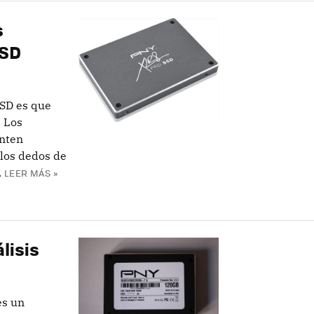
s
SSD
SSD es que
. Los
enten
 los dedos de
.
LEER MÁS »
lisis
es un