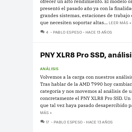
ofrecer un alto rendimiento. El modelo or
presentó el pasado año ya con la finalida
grandes sistemas, estaciones de trabajo
que necesiten soportar altas...
LEER MÁS »
COMENTARIOS
4
PABLO ESPESO
HACE 13 AÑOS
PNY XLR8 Pro SSD, anális
ANÁLISIS
Volvemos a la carga con nuestros análisi
Tras hablar de la AMD 7990 hoy cambia
categoría y nos movemos al análisis de u
concretamente el PNY XLR8 Pro SSD. Un 
que tal vez haya pasado desapercibido pa
MÁS »
COMENTARIOS
17
PABLO ESPESO
HACE 13 AÑOS