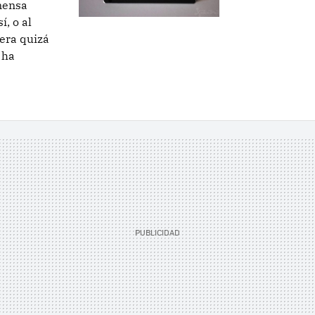
mensa
, o al
era quizá
 ha