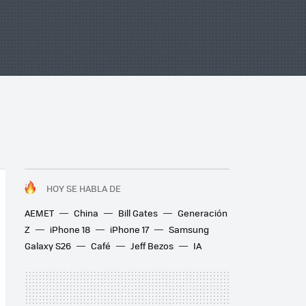
HOY SE HABLA DE
AEMET
China
Bill Gates
Generación
Z
iPhone 18
iPhone 17
Samsung
Galaxy S26
Café
Jeff Bezos
IA