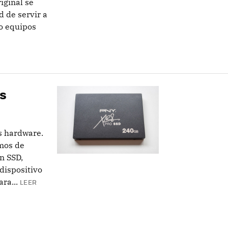
iginal se
d de servir a
 o equipos
is
s hardware.
mos de
n SSD,
dispositivo
ra...
LEER