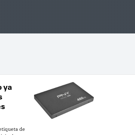
o ya
s
es
etiqueta de