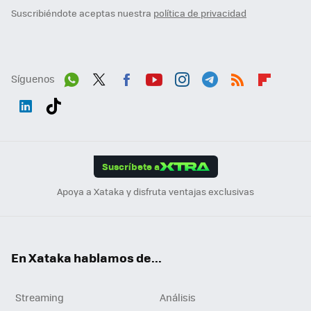
Suscribiéndote aceptas nuestra
política de privacidad
Síguenos
Wh
Twit
Fac
You
Inst
Tele
RSS
Flip
ats
ter
ebo
tub
agr
gra
boa
Link
Tikt
App
ok
e
am
m
rd
edI
ok
Suscríbete a
n
Apoya a Xataka y disfruta ventajas exclusivas
En Xataka hablamos de...
Streaming
Análisis