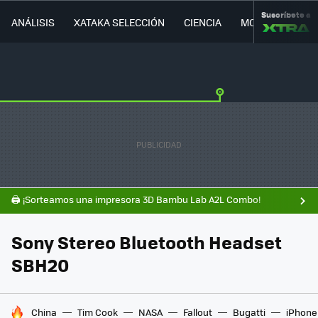
Suscríbete a
ANÁLISIS
XATAKA SELECCIÓN
CIENCIA
MOVILIDAD
🖨️ ¡Sorteamos una impresora 3D Bambu Lab A2L Combo!
Sony Stereo Bluetooth Headset
SBH20
HOY SE HABLA DE
China
Tim Cook
NASA
Fallout
Bugatti
iPhone 