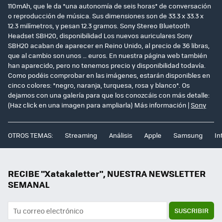
110mAh, que le da *una autonomía de seis horas* de conversación
o reproducción de música. Sus dimensiones son de 33.3 x 33.3 x
12.3 milímetros, y pesan 12.3 gramos. Sony Stereo Bluetooth
Headset SBH20, disponibilidad Los nuevos auriculares Sony
SBH20 acaban de aparecer en Reino Unido, al precio de 36 libras,
que al cambio son unos … euros. En nuestra página web también
han aparecido, pero no tenemos precio y disponibilidad todavía.
Como podéis comprobar en las imágenes, estarán disponibles en
cinco colores: *negro, naranja, turquesa, rosa y blanco*. Os
dejamos con una galería para que los conozcáis con más detalle:
(Haz click en una imagen para ampliarla)
Más información |
Sony
OTROS TEMAS:
Streaming
Análisis
Apple
Samsung
In
RECIBE "Xatakaletter", NUESTRA NEWSLETTER
SEMANAL
SUSCRIBIR