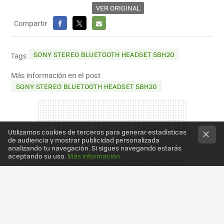
VER ORIGINAL
Compartir
FACEBOOK
X
E-
MAIL
SONY STEREO BLUETOOTH HEADSET SBH20
Tags
Más información en el post
SONY STEREO BLUETOOTH HEADSET SBH20
Utilizamos cookies de terceros para generar estadísticas
de audiencia y mostrar publicidad personalizada
analizando tu navegación. Si sigues navegando estarás
aceptando su uso.
Más información