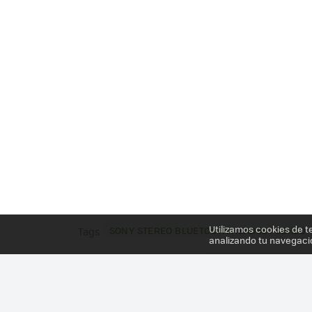
Utilizamos cookies de t
SONY STEREO BLUETOOTH HEADSET SBH20
Tags
analizando tu navegaci
Más información en el post
SONY STEREO BLUET