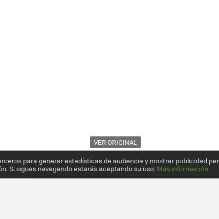
VER ORIGINAL
erceros para generar estadísticas de audiencia y mostrar publicidad pe
ón. Si sigues navegando estarás aceptando su uso.
Más información
OOTH HEADSET SBH20