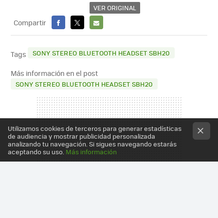
VER ORIGINAL
Compartir
FACEBOOK
X
E-
MAIL
SONY STEREO BLUETOOTH HEADSET SBH20
Tags
Más información en el post
SONY STEREO BLUETOOTH HEADSET SBH20
Utilizamos cookies de terceros para generar estadísticas
de audiencia y mostrar publicidad personalizada
analizando tu navegación. Si sigues navegando estarás
aceptando su uso.
Más información