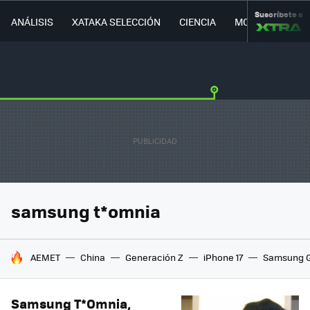
Suscríbete a
ANÁLISIS
XATAKA SELECCIÓN
CIENCIA
MOVILIDAD
samsung t*omnia
HOY SE HABLA DE
AEMET
China
Generación Z
iPhone 17
Samsung G
Samsung T*Omnia,