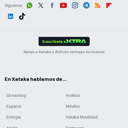
Síguenos
Wh
Twit
Fac
You
Inst
Tele
RSS
Flip
ats
ter
ebo
tub
agr
gra
boa
Link
Tikt
App
ok
e
am
m
rd
edI
ok
Suscríbete a
n
Apoya a Xataka y disfruta ventajas exclusivas
En Xataka hablamos de...
Streaming
Análisis
Espacio
Móviles
Energía
Xataka Movilidad
Apple
Samsung