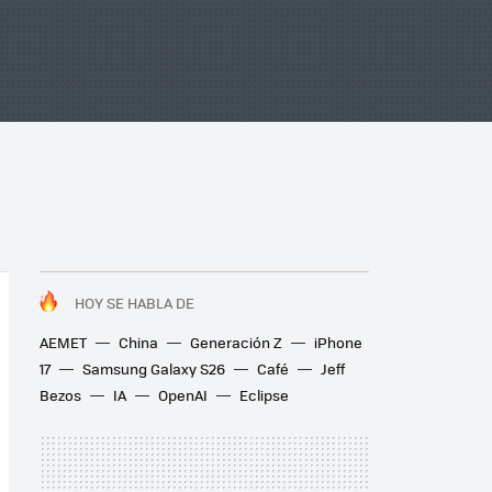
HOY SE HABLA DE
AEMET
China
Generación Z
iPhone
17
Samsung Galaxy S26
Café
Jeff
Bezos
IA
OpenAI
Eclipse