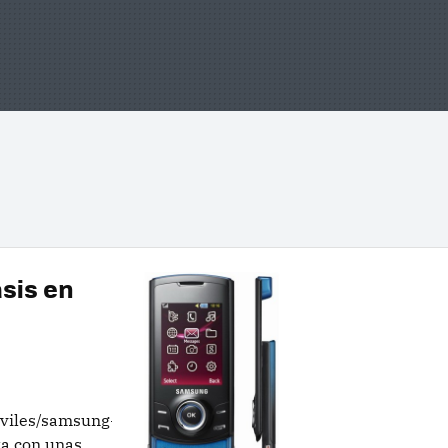
sis en
oviles/samsung-
ta con unas