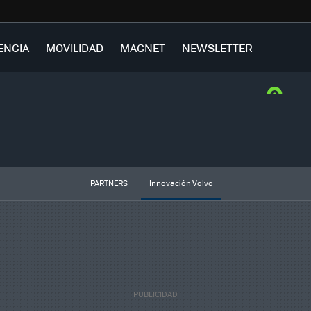
ENCIA
MOVILIDAD
MAGNET
NEWSLETTER
PARTNERS
Innovación Volvo